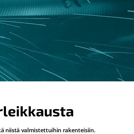
rleikkausta
 niistä valmistettuihin rakenteisiin.