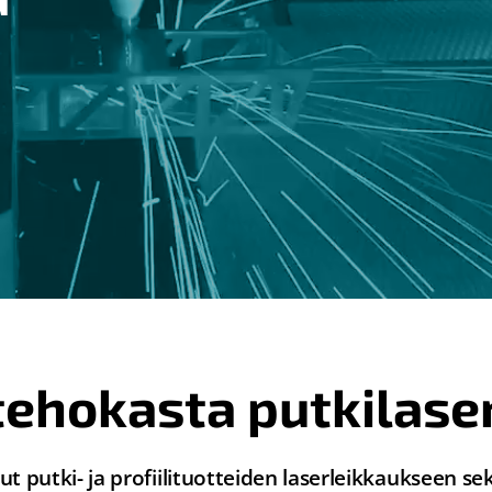
tehokasta putkilase
 putki- ja profiilituotteiden laserleikkaukseen sekä