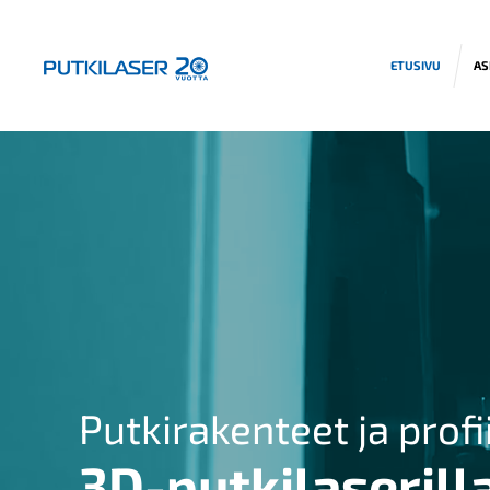
ETUSIVU
AS
Putkirakenteet ja profi
3D-putkilaserill