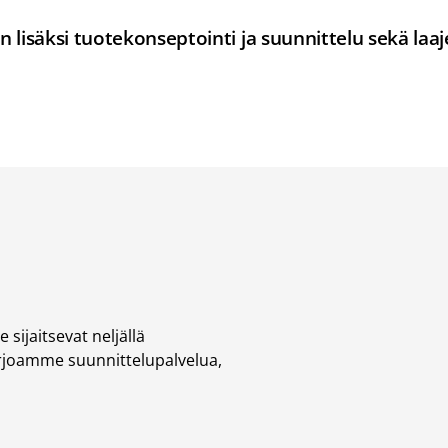
 lisäksi tuotekonseptointi ja suunnittelu sekä la
ijaitsevat neljällä
rjoamme suunnittelupalvelua,