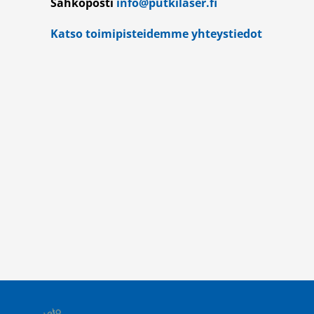
Sähköposti
info@putkilaser.fi
Katso toimipisteidemme yhteystiedot