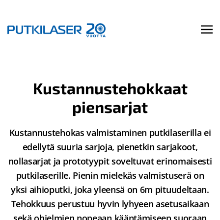
Kustannustehokkaat
piensarjat
Kustannustehokas valmistaminen putkilaserilla ei
edellytä suuria sarjoja, pienetkin sarjakoot,
nollasarjat ja prototyypit soveltuvat erinomaisesti
putkilaserille. Pienin mielekäs valmistuserä on
yksi aihioputki, joka yleensä on 6m pituudeltaan.
Tehokkuus perustuu hyvin lyhyeen asetusaikaan
sekä ohjelmien nopeaan kääntämiseen suoraan